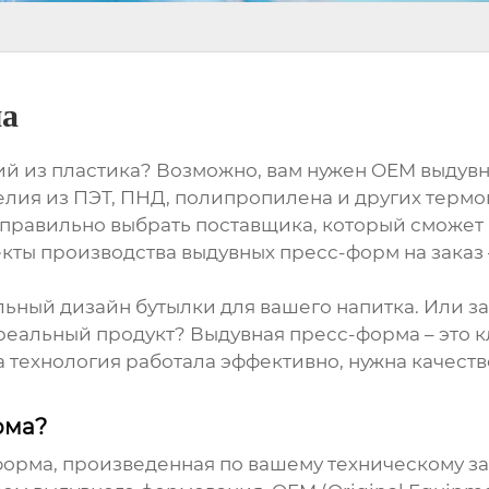
ма
ий из пластика? Возможно, вам нужен
OEM выдувн
елия из ПЭТ, ПНД, полипропилена и других термоп
к правильно выбрать поставщика, который сможет 
екты производства
выдувных пресс-форм
на заказ
альный дизайн бутылки для вашего напитка. Или 
в реальный продукт?
Выдувная пресс-форма
– это 
а технология работала эффективно, нужна качест
рма?
форма, произведенная по вашему техническому з