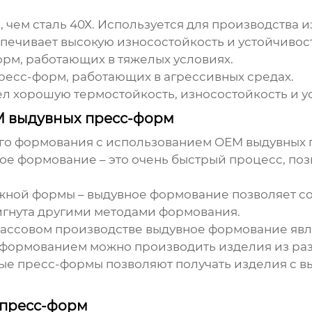
 чем сталь 40Х. Используется для производства и
печивает высокую износостойкость и устойчивос
орм, работающих в тяжелых условиях.
пресс-форм, работающих в агрессивных средах.
л хорошую термостойкость, износостойкость и ус
M выдувных пресс-форм
го формования с использованием
OEM выдувных 
ое формование – это очень быстрый процесс, п
ожной формы
– выдувное формование позволяет со
тигнута другими методами формования.
 массовом производстве выдувное формование яв
формованием можно производить изделия из раз
ые пресс-формы
позволяют получать изделия с в
 пресс-форм