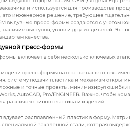
м выдувного формования. OEM (Original Equipmen
аказчика и используется для производства прод
ма, это инженерное решение, требующее тщательн
EM выдувные пресс-формы
создаются с учетом ко
, наличие выступов, углов и других деталей. Это 
ндартам качества.
дувной пресс-формы
-формы
включает в себя несколько ключевых этапо
-модели пресс-формы на основе вашего техническ
ия, систему подачи пластика и механизм открыт
ложные и точные проекты, минимизируя ошибки 
Works, AutoCAD, Pro/ENGINEER. Важно, чтобы ком
ля различных типов пластика и изделий.
ая вдувает расплавленный пластик в форму. Матри
з специальной закаленной стали, которая выдерж