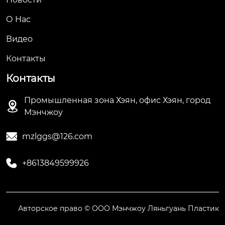
О Hас
Видео
Контакты
Контакты
Промышленная зона Хэян, офис Хэян, город

Мэнчжоу

mzlggs@126.com

+8613849599926
Авторское право © ООО Мэнчжоу Ляньгуань Пластик