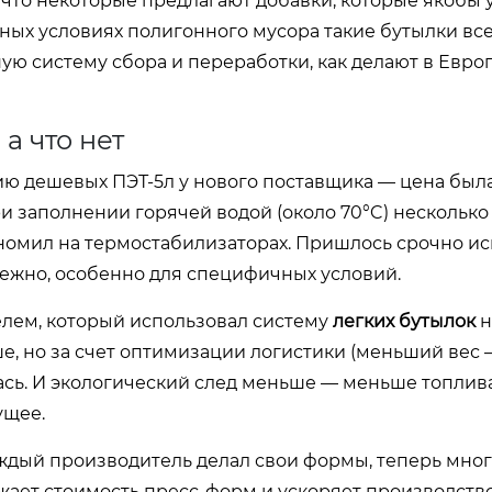
 что некоторые предлагают добавки, которые якобы 
льных условиях полигонного мусора такие бутылки вс
ю систему сбора и переработки, как делают в Европе
а что нет
ию дешевых ПЭТ-5л у нового поставщика — цена была
 заполнении горячей водой (около 70°C) несколько
номил на термостабилизаторах. Пришлось срочно иск
дежно, особенно для специфичных условий.
елем, который использовал систему
легких бутылок
н
е, но за счет оптимизации логистики (меньший вес
ась. И экологический след меньше — меньше топлив
ущее.
ждый производитель делал свои формы, теперь мно
ает стоимость пресс-форм и ускоряет производство