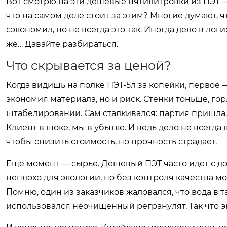
Вот смотрю на эти дешевые пятилитровки из ПЭТ — и
что на самом деле стоит за этим? Многие думают, ч
сэкономил, но не всегда это так. Иногда дело в логи
же… Давайте разбираться.
Что скрывается за ценой?
Когда видишь на полке ПЭТ-5л за копейки, первое 
экономия материала, но и риск. Стенки тоньше, г
штабелировании. Сам сталкивался: партия пришла,
Клиент в шоке, мы в убытке. И ведь дело не всегда
чтобы снизить стоимость, но прочность страдает.
Еще момент — сырье. Дешевый ПЭТ часто идет с д
неплохо для экологии, но без контроля качества 
Помню, один из заказчиков жаловался, что вода в т
использовался неочищенный регранулят. Так что эк