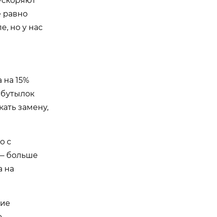
ускоряют
е равно
, но у нас
 на 15%
 бутылок
ать замену,
о с
 — больше
а на
гие
.