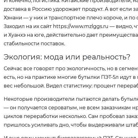
И конечно, логистика. Китайские производители, н
доставка в Россию удорожает продукт. А вот если з
Хэнани — у них и транспортное плечо короче, и по
Заходил на их сайт
https://www.mzlggs.ru
— видно, ч
и Хуанхэ на юге, действительно дает преимущества 
стабильности поставок.
Экология: мода или реальность?
Сейчас все говорят про экологичность, но в сегмен
есть, но на практике многие бутылки ПЭТ-5л идут 
вес небольшой. Видел статистику: процент перераб
Некоторые производители пытаются делать бутылки
— он получается сероватым, не всем заказчикам нр
циклов переработки несколько. Сам пробовал заказ
пришлось усиливать дно, чтобы выдерживали штабе