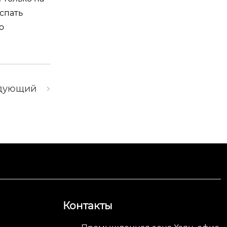
 спать
о
дующий
Контакты