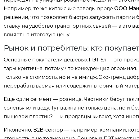
Например, те же китайские заводы вроде
ООО Мэнч
решений, что позволяет быстро запускать партии б
ставку на удобство транспортных связей — а это ва
влияет на итоговую цену.
Рынок и потребитель: кто покупае
Основные покупатели дешевых ПЭТ-5л — это произв
тары критична, потому что конкуренция огромная.
только на стоимость, но и на имидж. Эко-тренд доб
перерабатываемая или содержит вторичный матери
Еще один сегмент — розница. Частники берут таки
соленья или воду. Тут важна не только цена, но и б
пищевой пластик? — и продавцы кивают, хотя иногд
И конечно, B2B-сектор — например, компании, кот
стойкость, а не только цена. Дешевый ПЭТ может н