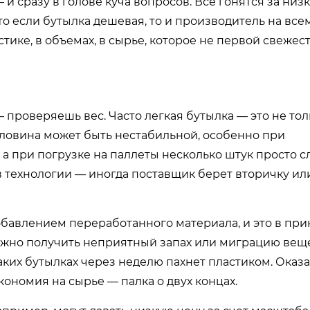
 сразу в голове куча вопросов. Все гонятся за низк
то если бутылка дешевая, то и производитель на все
стике, в объемах, в сырье, которое не первой свежест
— проверяешь вес. Часто легкая бутылка — это не тол
орловина может быть нестабильной, особенно при
 а при погрузке на паллеты несколько штук просто с
 в технологии — иногда поставщик берет вторичку ил
обавлением переработанного материала, и это в пр
можно получить неприятный запах или миграцию веще
аких бутылках через неделю пахнет пластиком. Оказа
ономия на сырье — палка о двух концах.