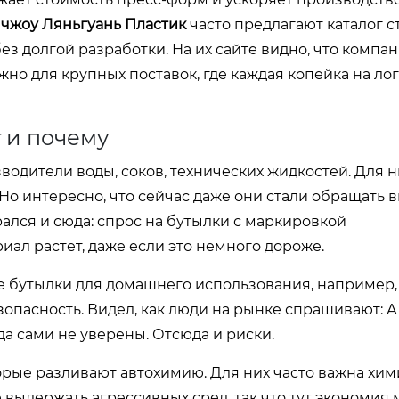
жоу Ляньгуань Пластик
часто предлагают каталог 
ез долгой разработки. На их сайте видно, что компа
жно для крупных поставок, где каждая копейка на ло
т и почему
одители воды, соков, технических жидкостей. Для н
 Но интересно, что сейчас даже они стали обращать 
рался и сюда: спрос на бутылки с маркировкой
ал растет, даже если это немного дороже.
е бутылки для домашнего использования, например,
езопасность. Видел, как люди на рынке спрашивают: А
а сами не уверены. Отсюда и риски.
орые разливают автохимию. Для них часто важна хи
е выдержать агрессивных сред, так что тут экономия