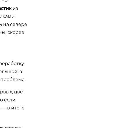
 но
астик
из
иками.
ь на севере
ны, скорее
ереработку
ольшой, а
 проблема.
рвых, цвет
о если
 — в итоге