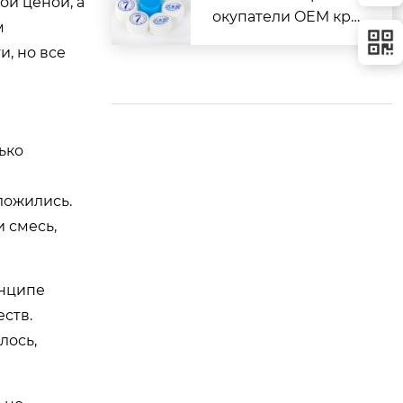
ой ценой, а
окупатели OEM кры
м
шки винтовой твис
и, но все
т?
ько
ложились.
и смесь,
инципе
ств.
лось,