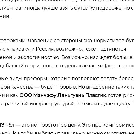
лиентов: иногда лучше взять бутылку подороже, но 
ний.
говорками. Давление со стороны эко-нормативов буд
 упаковку, и Россия, возможно, тоже подтянется.
еной и экологичностью. Возможно, нас ждет больше
обавкой вторичного в отдельных частях (дно, крышк
овые виды преформ, которые позволяют делать более 
тери качества — будет прорыв. Но внедрение таких 
пный как
ООО Мэнчжоу Ляньгуань Пластик
, готов рис
с развитой инфраструктурой, возможно, дает доступ
 ПЭТ-5л — это не просто про цену. Это про компроми
кой. И чтобы выбрать правильно, нужно смотреть не