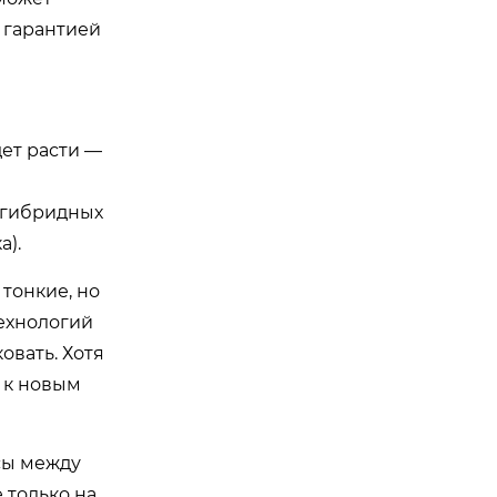
с гарантией
ет расти —
 гибридных
а).
тонкие, но
технологий
ковать. Хотя
 к новым
ссы между
 только на