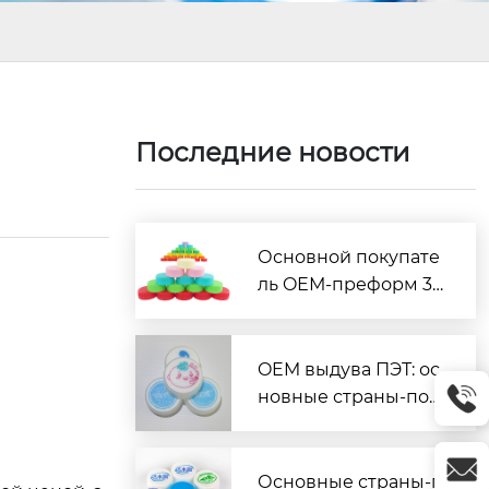
Последние новости
Основной покупате
ль OЕМ-преформ 38
мм?
OEM выдува ПЭТ: ос
новные страны-пок
упатели?
Основные страны-п