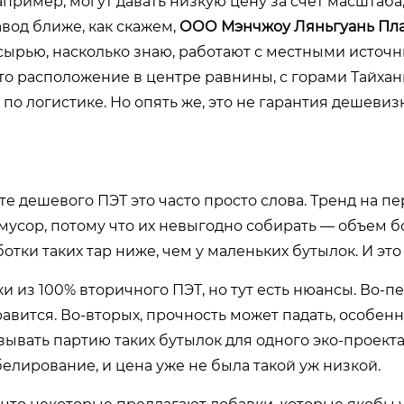
апример, могут давать низкую цену за счет масштаба,
авод ближе, как скажем,
ООО Мэнчжоу Ляньгуань Пл
 сырью, насколько знаю, работают с местными источн
то расположение в центре равнины, с горами Тайхан
по логистике. Но опять же, это не гарантия дешевиз
те дешевого ПЭТ это часто просто слова. Тренд на п
в мусор, потому что их невыгодно собирать — объем б
отки таких тар ниже, чем у маленьких бутылок. И это
 из 100% вторичного ПЭТ, но тут есть нюансы. Во-пе
авится. Во-вторых, прочность может падать, особенн
ывать партию таких бутылок для одного эко-проекта
лирование, и цена уже не была такой уж низкой.