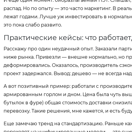
И еще один момент: биоразлагаемый ПЭТ. Слышал,
распад. Но по опыту — это часто маркетинг. В реа
лежат годами. Лучше уж инвестировать в нормальну
это пока слабо развито.
Практические кейсы: что работает, 
Расскажу про один неудачный опыт. Заказали парт
ниже рынка. Привезли — внешне нормально, но при
деформировались. Оказалось, производитель сэко
проект задержался. Вывод: дешево — не всегда на
А вот позитивный пример: работали с производит
армированным горлом и дном. Цена была чуть выш
бутылок в фуре) общая стоимость доставки снизил
перевозку. Такие решения, мне кажется, и есть буд
Еще замечаю тренд на стандартизацию. Раньше ка
переходят на унифицированные модели — это сниж