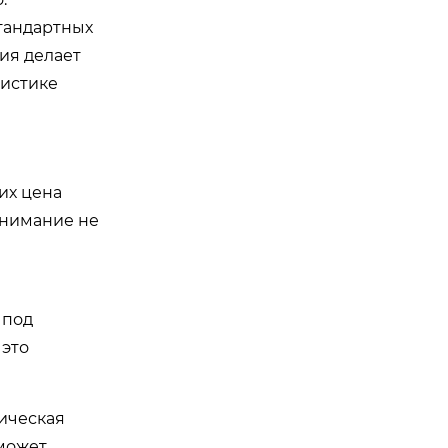
стандартных
ния делает
гистике
их цена
внимание не
 под
 это
мическая
 может