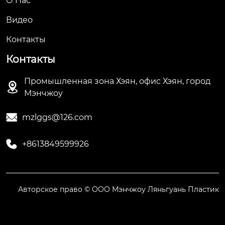
О Hас
Видео
Контакты
Контакты
Промышленная зона Хэян, офис Хэян, город

Мэнчжоу

mzlggs@126.com

+8613849599926
Авторское право © ООО Мэнчжоу Ляньгуань Пластик