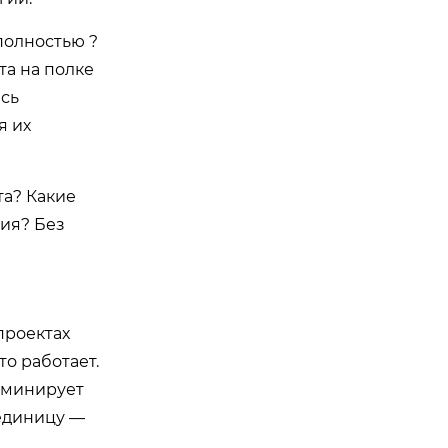
полностью ?
та на полке
ась
я их
та? Какие
ния? Без
проектах
о работает.
доминирует
 единицу —