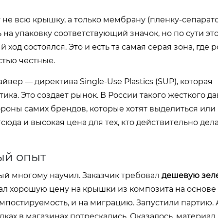
не всю крышку, а только мембрану (пленку-сепарато
 на упаковку соответствующий значок, но по сути эт
од состоялся. Это и есть та самая серая зона, где 
стью честные.
вер — директива Single-Use Plastics (SUP), которая
ика. Это создает рынок. В России такого жесткого д
ороны самих брендов, которые хотят выделиться или 
сюда и высокая цена для тех, кто действительно дел
ый опыт
ый многому научил. Заказчик требовал
дешевую зел
ал хорошую цену на крышки из композита на основе 
мпостируемость, и на миграцию. Запустили партию. 
ах в магазинах потрескались. Оказалось, материал