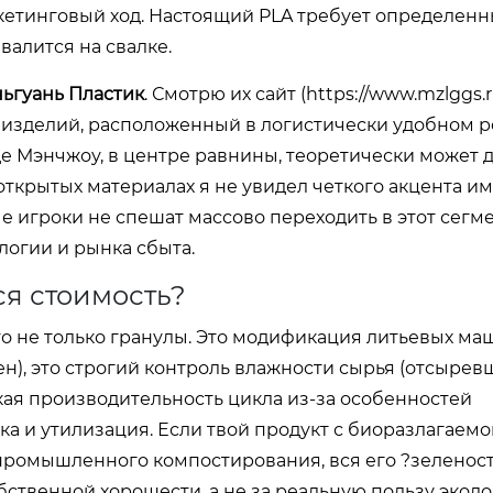
ркетинговый ход. Настоящий PLA требует определенн
алится на свалке.
ьгуань Пластик
. Смотрю их сайт (
https://www.mzlggs.
 изделий, расположенный в логистически удобном 
е Мэнчжоу, в центре равнины, теоретически может д
открытых материалах я не увидел четкого акцента и
е игроки не спешат массово переходить в этот сегме
логии и рынка сбыта.
ся стоимость?
о не только гранулы. Это модификация литьевых ма
ен), это строгий контроль влажности сырья (отсыре
зкая производительность цикла из-за особенностей
ика и утилизация. Если твой продукт с биоразлагае
 промышленного компостирования, вся его ?зеленос
ственной хорошести, а не за реальную пользу эколо