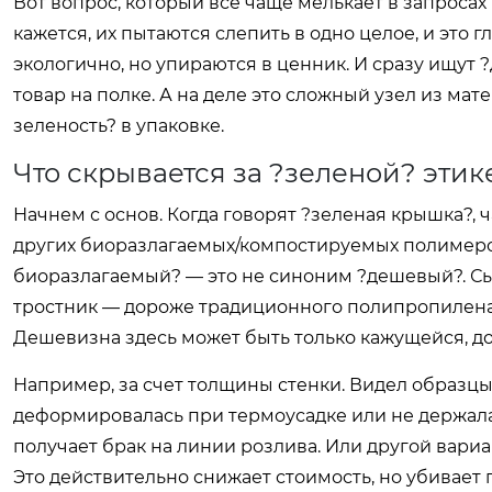
Вот вопрос, который все чаще мелькает в запросах
кажется, их пытаются слепить в одно целое, и это 
экологично, но упираются в ценник. И сразу ищут 
товар на полке. А на деле это сложный узел из мате
зеленость? в упаковке.
Что скрывается за ?зеленой? этик
Начнем с основ. Когда говорят ?зеленая крышка?,
других биоразлагаемых/компостируемых полимеров
биоразлагаемый? — это не синоним ?дешевый?. Сы
тростник — дороже традиционного полипропилена (
Дешевизна здесь может быть только кажущейся, дос
Например, за счет толщины стенки. Видел образцы,
деформировалась при термоусадке или не держала 
получает брак на линии розлива. Или другой вариа
Это действительно снижает стоимость, но убивает 