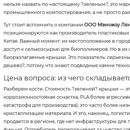
нельзя назвать по-настоящему ?зеленым?, это ма
промышленного компостирования, а не просто разв
Тут стоит вспомнить о компании
ООО Мэнчжоу Лян
позиционируются как производитель пластиковых
Китая. Важный момент: их местоположение в город
доступ к сельхозсырью для биополимеров. Но в их 
биоразлагаемые крышки. Это показатель: серьезны
дешево?, потому что знают подводные камни техно
Цена вопроса: из чего складывает
Разберем кости. Стоимость ?зеленой? крышки — эт
коррозионностойкая оснастка, PLA более агрессив
катастрофа для производства), это часто более ни
кристаллизации материала. И это, наконец, логист
продается в регионе, где нет инфраструктуры для
фикция. Потребитель переплачивает за чувство соб