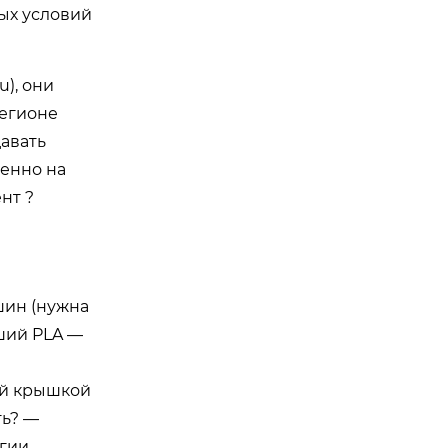
ых условий
ru
), они
регионе
авать
менно на
нт ?
шин (нужна
вший PLA —
мой крышкой
ть? —
гии.