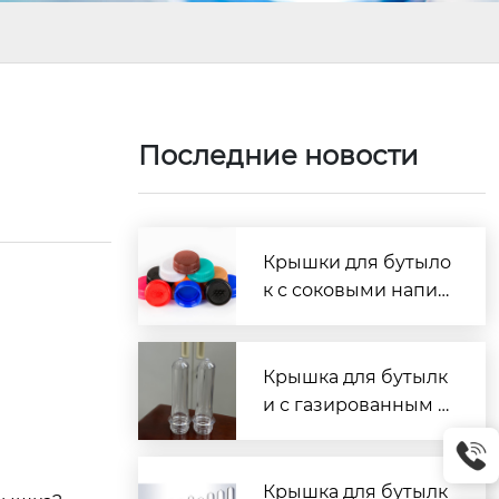
Последние новости
Крышки для бутыло
к с соковыми напит
ками: цены 2026 —
Заводы
Крышка для бутылк
и с газированным н
апитком: цена и зав
оды
Крышка для бутылк