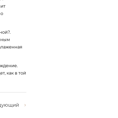
вит
но
ной?.
ечным
налаженная
уждение.
т, как в той
дующий