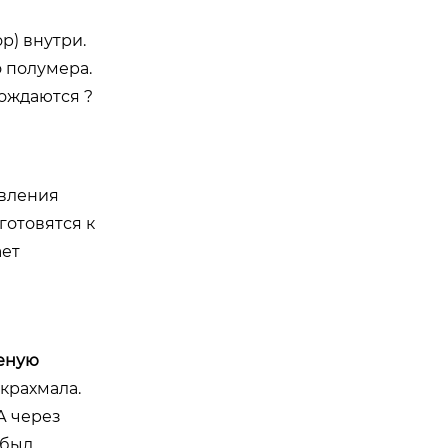
р) внутри.
о полумера.
рождаются ?
авления
готовятся к
ает
еную
крахмала.
А через
 был