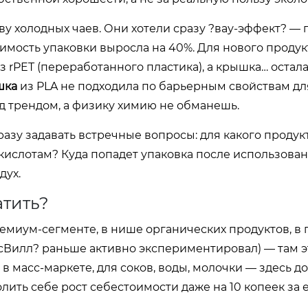
ву холодных чаев. Они хотели сразу ?вау-эффект? — 
имость упаковки выросла на 40%. Для нового продук
з rPET (переработанного пластика), а крышка… остал
шка
из PLA не подходила по барьерным свойствам дл
енд трендом, а физику химию не обманешь.
азу задавать встречные вопросы: для какого продук
 кислотам? Куда попадет упаковка после использова
дух.
атить?
премиум-сегменте, в нише органических продуктов, в 
сВилл? раньше активно экспериментировал) — там эт
 в масс-маркете, для соков, воды, молочки — здесь 
лить себе рост себестоимости даже на 10 копеек за