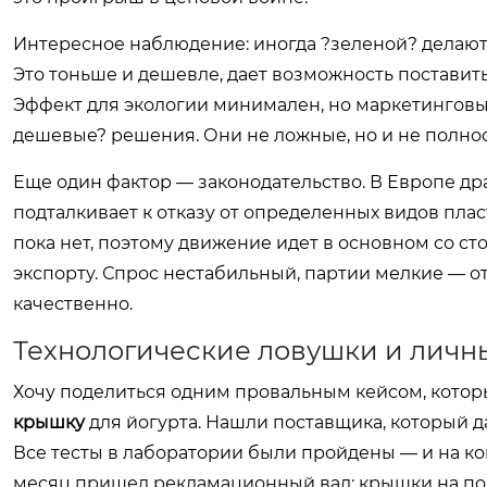
Интересное наблюдение: иногда ?зеленой? делают 
Это тоньше и дешевле, дает возможность поставить
Эффект для экологии минимален, но маркетинговый х
дешевые? решения. Они не ложные, но и не полно
Еще один фактор — законодательство. В Европе драй
подталкивает к отказу от определенных видов пласт
пока нет, поэтому движение идет в основном со ст
экспорту. Спрос нестабильный, партии мелкие — от
качественно.
Технологические ловушки и личн
Хочу поделиться одним провальным кейсом, котор
крышку
для йогурта. Нашли поставщика, который д
Все тесты в лаборатории были пройдены — и на ко
месяц пришел рекламационный вал: крышки на полк