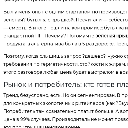
Был у меня опыт с одним стартапом по производст
зеленая? бутылка с крышкой. Посчитали — себесто
— смерть. В итоге пошли на компромисс: бутылка и
стандартной ПП. Почему? Потому что
зеленая кры
продукта, а альтернатива была в 5 раз дороже. Тр
Поэтому, когда слышишь запрос ?дешево?, нужно ср
требования по герметичности, стойкости к жирам,
этого разговора любая цена будет выстрелом в воз
Рынок и потребитель: кто готов пл
Тренд, безусловно, есть. Но он сегментирован. В 
для конкретных экологичных ритейлеров (как ?Вку
Потребитель там сознательно платит больше. А вот
цена в 99% случаев. Производитель не может позво
это проигрыш в ценовой войне.