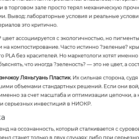
 в торговом зале просто терял механическую прочн
и. Вывод: лабораторные условия и реальные услови
риалов это критично.
 цвет ассоциируется с экологичностью, но пигменты
 на компостирование. Часто истинно ?зеленые? кр
 PLA без красителей. Но маркетологи хотят именно
яснять, что иногда ?зеленость? — это не цвет, а сост
нчжоу Ляньгуань Пластик
. Их сильная сторона, судя
ьшими объемами стандартных решений. Если они вой
именно за счет масштаба и оптимизации цепочки, а н
 и серьезных инвестиций в НИОКР.
ха
ренд на осознанность, который сталкивается с сурово
нд станет только в двух случаях: либо при серьезн