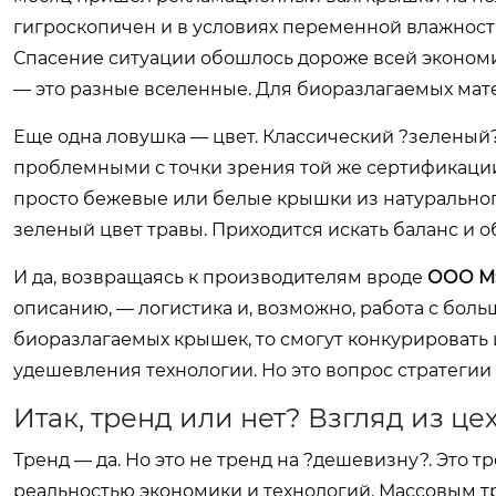
гигроскопичен и в условиях переменной влажности
Спасение ситуации обошлось дороже всей экономи
— это разные вселенные. Для биоразлагаемых мате
Еще одна ловушка — цвет. Классический ?зеленый?
проблемными с точки зрения той же сертификации
просто бежевые или белые крышки из натурального
зеленый цвет травы. Приходится искать баланс и объ
И да, возвращаясь к производителям вроде
ООО Мэ
описанию, — логистика и, возможно, работа с бол
биоразлагаемых крышек, то смогут конкурировать 
удешевления технологии. Но это вопрос стратегии
Итак, тренд или нет? Взгляд из це
Тренд — да. Но это не тренд на ?дешевизну?. Это т
реальностью экономики и технологий. Массовым тре