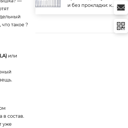
крышка? —
и без прокладки: ку
отят
пить оптом от завод
тдельный
а
 что такое ?
LA)
или
арный
вещь.
том
 в состав.
т уже