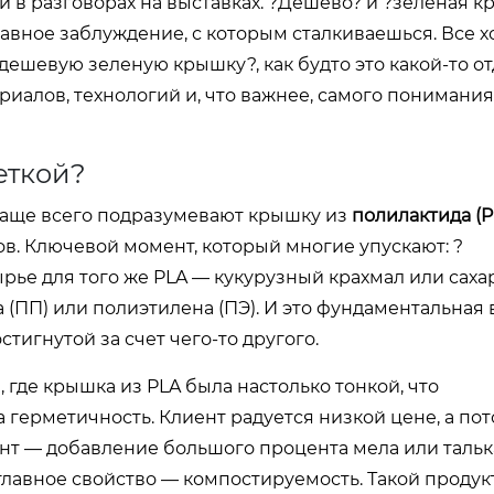
 и в разговорах на выставках. ?Дешево? и ?зеленая 
главное заблуждение, с которым сталкиваешься. Все х
?дешевую зеленую крышку?, как будто это какой-то о
риалов, технологий и, что важнее, самого понимания,
еткой?
 чаще всего подразумевают крышку из
полилактида (P
. Ключевой момент, который многие упускают: ?
рье для того же PLA — кукурузный крахмал или сах
ПП) или полиэтилена (ПЭ). И это фундаментальная 
тигнутой за счет чего-то другого.
 где крышка из PLA была настолько тонкой, что
герметичность. Клиент радуется низкой цене, а по
нт — добавление большого процента мела или талька
главное свойство — компостируемость. Такой продук