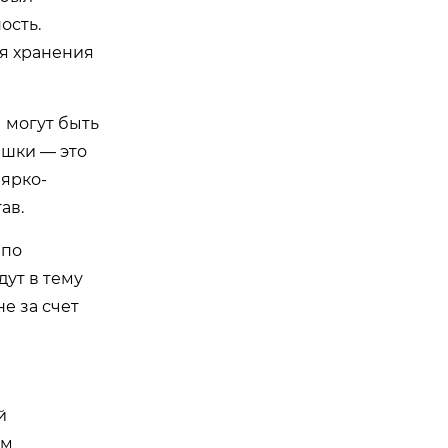
ость.
я хранения
 могут быть
ышки — это
 ярко-
ав.
 по
дут в тему
е за счет
й
ом