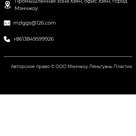
Промышленная зона Хэян, офис Хэян, город

Мэнчжоу

mzlggs@126.com

+8613849599926
Авторское право © ООО Мэнчжоу Ляньгуань Пластик