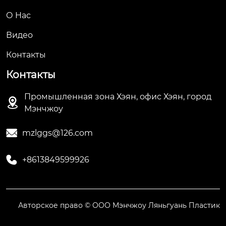
О Hас
Видео
Контакты
Контакты
Промышленная зона Хэян, офис Хэян, город

Мэнчжоу

mzlggs@126.com

+8613849599926
Авторское право © ООО Мэнчжоу Ляньгуань Пластик