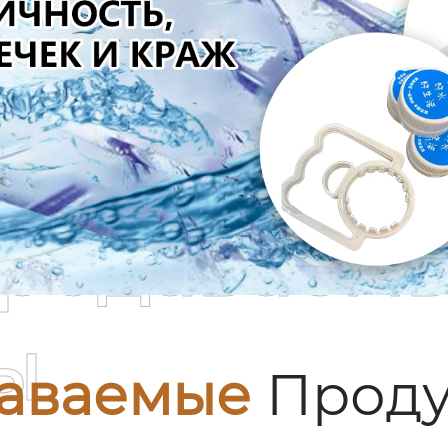
родаваем
ы
аваемые
Проду