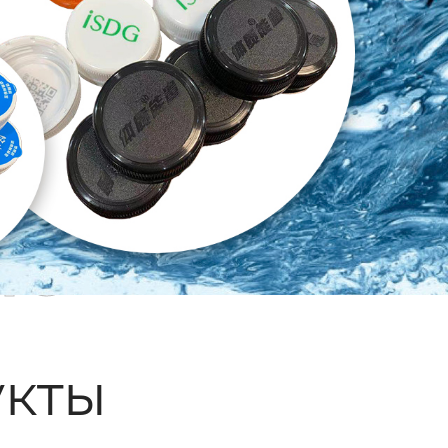
ые
кты