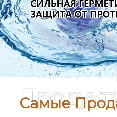
Самые П
Продукт
Самые Прод