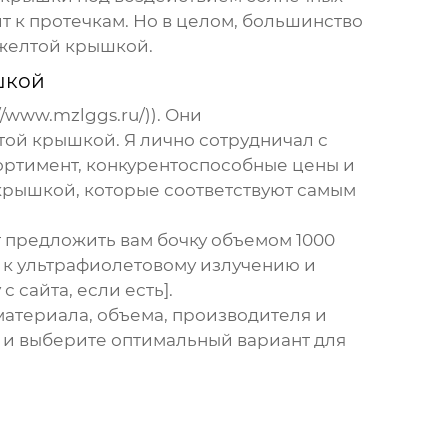
т к протечкам. Но в целом, большинство
 желтой крышкой
.
шкой
/www.mzlggs.ru/)). Они
лтой крышкой
. Я лично сотрудничал с
сортимент, конкурентоспособные цены и
 крышкой
, которые соответствуют самым
 предложить вам бочку объемом 1000
а к ультрафиолетовому излучению и
 сайта, если есть].
материала, объема, производителя и
в и выберите оптимальный вариант для