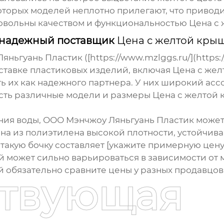
оторых моделей неплотно прилегают, что приводи
довольны качеством и функциональностью
Цена с
 надежный поставщик
Цена с желтой кры
ьгуань Пластик ([https://www.mzlggs.ru/](https:/
ставке пластиковых изделий, включая
Цена с же
ь их как надежного партнера. У них широкий ас
есть различные модели и размеры
Цена с желтой
ения воды, ООО Мэнчжоу Ляньгуань Пластик может
на из полиэтилена высокой плотности, устойчив
акую бочку составляет [укажите примерную цену с
й
может сильно варьироваться в зависимости от 
й обязательно сравните цены у разных продавцо
ствующая