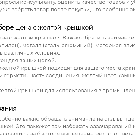
просы консультанту, оценить качество товара и у
у же забрать товар после покупки, что особенно а
ыборе
Цена с желтой крышкой
ена с желтой крышкой
. Важно обратить внимание
илен), металл (сталь, алюминий). Материал влия
в различных условиях.
ен для ваших целей.
 желтой крышкой
подходят для вашего места хран
 герметичность соединения. Желтый цвет крышк
желтой крышкой
для использования в промышленны
вания
собенно важно обращать внимание на отзывы, гд
ышкой
. Это поможет вам избежать разочарований 
жаловались на быстрое выцветание желтого цвет