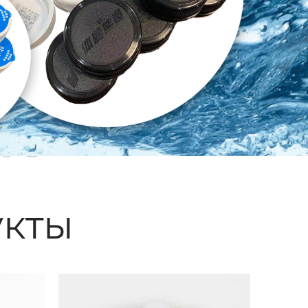
ые
кты