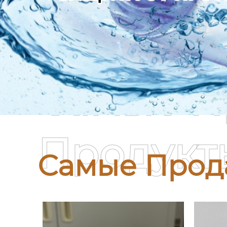
Самые П
Продукт
Самые Прод