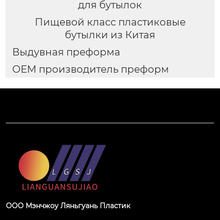
для бутылок
Пищевой класс пластиковые
бутылки из Китая
Выдувная преформа
OEM производитель преформ
ООО Мэнчжоу Ляньгуань Пластик