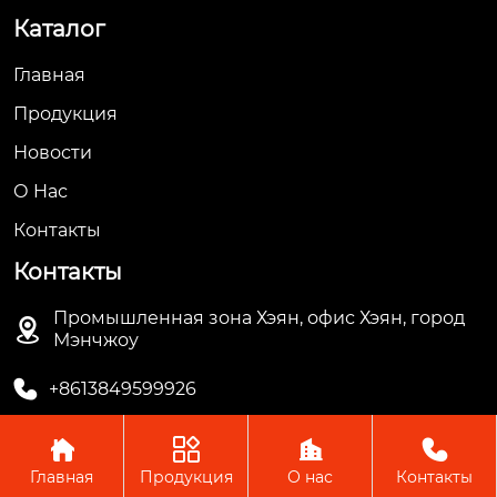
Каталог
Главная
Продукция
Новости
О Hас
Контакты
Контакты
Промышленная зона Хэян, офис Хэян, город

Мэнчжоу

+8613849599926




Главная
Продукция
О нас
Контакты
Авторское право © ООО Мэнчжоу Ляньгуань Пластик