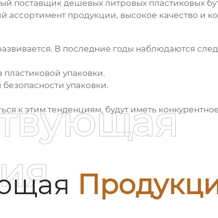
ный поставщик
дешевых литровых пластиковых бу
й ассортимент продукции, высокое качество и к
развивается. В последние годы наблюдаются сле
 пластиковой упаковки.
 безопасности упаковки.
ствующая
ься к этим тенденциям, будут иметь конкурентно
ия
ующая
Продукц