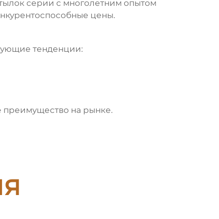
тылок серии
с многолетним опытом
онкурентоспособные цены.
дующие тенденции:
е преимущество на рынке.
ия