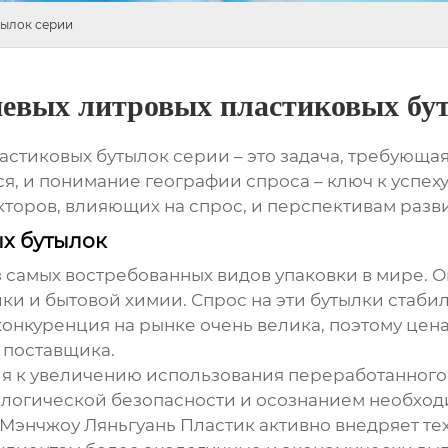
тылок серии
шевых литровых пластиковых бу
астиковых бутылок серии
– это задача, требующа
я, и понимание географии спроса – ключ к успеху
кторов, влияющих на спрос, и перспективам разви
х бутылок
 самых востребованных видов упаковки в мире. 
ики и бытовой химии. Спрос на эти бутылки стабил
онкуренция на рынке очень велика, поэтому цен
 поставщика.
я к увеличению использования переработанного п
ологической безопасности и осознанием необхо
Мэнчжоу Ляньгуань Пластик активно внедряет те