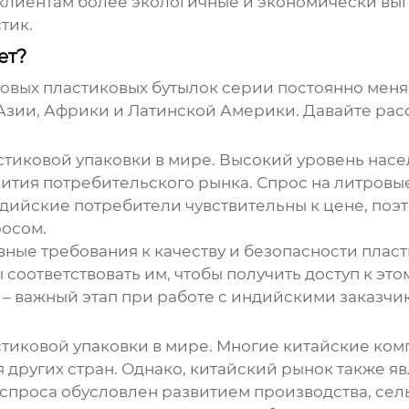
ь клиентам более экологичные и экономически в
стик
.
ет?
овых пластиковых бутылок серии
постоянно меня
 Азии, Африки и Латинской Америки. Давайте ра
стиковой упаковки в мире. Высокий уровень нас
ития потребительского рынка. Спрос на литровы
ндийские потребители чувствительны к цене, поэ
осом.
ные требования к качеству и безопасности пласт
соответствовать им, чтобы получить доступ к эт
 – важный этап при работе с индийскими заказчи
тиковой упаковки в мире. Многие китайские ко
 других стран. Однако, китайский рынок также 
спроса обусловлен развитием производства, сель