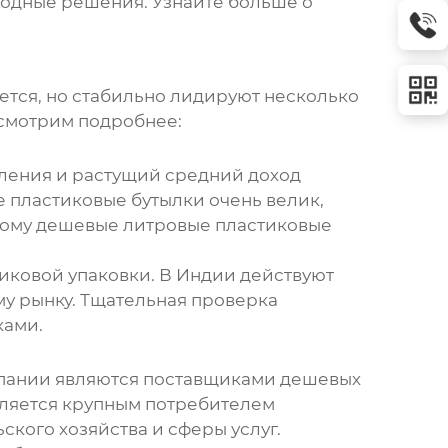
ыгодные решения.
Узнайте больше о
ется, но стабильно лидируют несколько
ссмотрим подробнее:
еления и растущий средний доход
е пластиковые бутылки очень велик,
тому
дешевые литровые пластиковые
иковой упаковки. В Индии действуют
ому рынку. Тщательная проверка
ками.
мпании являются поставщиками
дешевых
является крупным потребителем
ского хозяйства и сферы услуг.