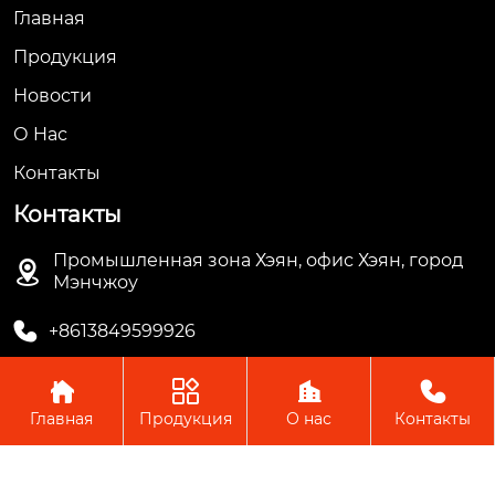
Главная
Продукция
Новости
О Hас
Контакты
Контакты
Промышленная зона Хэян, офис Хэян, город

Мэнчжоу

+8613849599926




Главная
Продукция
О нас
Контакты
Авторское право © ООО Мэнчжоу Ляньгуань Пластик