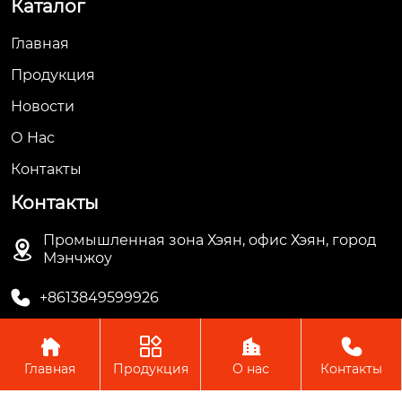
Каталог
Главная
Продукция
Новости
О Hас
Контакты
Контакты
Промышленная зона Хэян, офис Хэян, город

Мэнчжоу

+8613849599926




Главная
Продукция
О нас
Контакты
Авторское право © ООО Мэнчжоу Ляньгуань Пластик