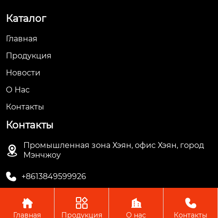
Каталог
Главная
Продукция
Новости
О Hас
Контакты
Контакты
Промышленная зона Хэян, офис Хэян, город

Мэнчжоу

+8613849599926




Главная
Продукция
О нас
Контакты
Авторское право © ООО Мэнчжоу Ляньгуань Пластик