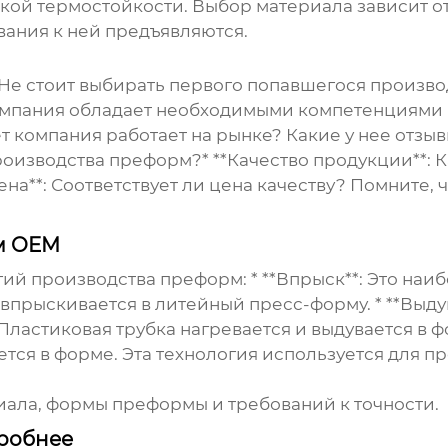
ой термостойкости. Выбор материала зависит от 
вания к ней предъявляются.
. Не стоит выбирать первого попавшегося
произво
компания обладает необходимыми компетенциями 
ет компания работает на рынке? Какие у нее отзы
оизводства преформ?* **Качество продукции**: 
Цена**: Соответствует ли цена качеству? Помните
м OEM
ий производства преформ: * **Впрыск**: Это наи
прыскивается в литейный пресс-форму. * **Выдув
астиковая трубка нагревается и выдувается в фор
ется в форме. Эта технология используется для 
иала, формы преформы и требований к точности.
робнее