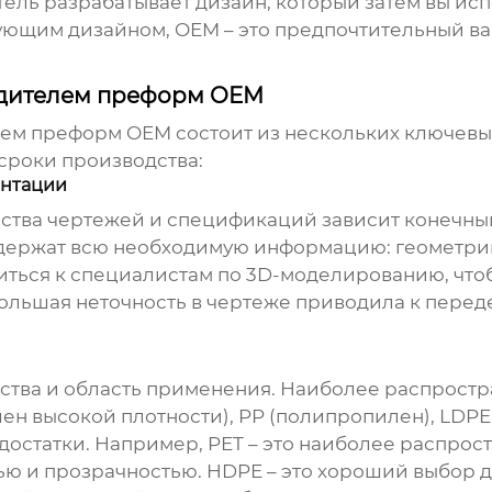
ль разрабатывает дизайн, который затем вы испо
вующим дизайном,
OEM – это предпочтительный в
одителем преформ OEM
лем преформ OEM
состоит из нескольких ключевы
сроки производства:
ентации
чества чертежей и спецификаций зависит конечный
ержат всю необходимую информацию: геометрию,
титься к специалистам по 3D-моделированию, чтоб
ебольшая неточность в чертеже приводила к перед
тва и область применения. Наиболее распростр
ен высокой плотности), PP (полипропилен), LDPE
достатки. Например, PET – это наиболее распро
ью и прозрачностью. HDPE – это хороший выбор д