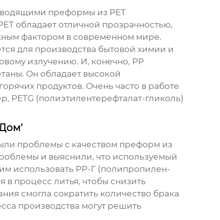
оизводящими преформы из
PET
 PET обладает отличной прозрачностью,
ажным фактором в современном мире.
ется для производства бытовой химии и
овому излучению. И, конечно,
PP
етаны. Он обладает высокой
горячих продуктов. Очень часто в работе
р, PETG (полиэтилентерефталат-гликоль)
Дом'
были проблемы с качеством преформ из
проблемы и выяснили, что используемый
им использовать PP-Г (полипропилен-
 в процесс литья, чтобы снизить
ания смогла сократить количество брака
есса производства могут решить