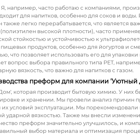
. Я, например, часто работаю с компаниями, пр
одходит для напитков, особенно для соков и воды.
 также легко перерабатывается, что является в
(полиэтилен высокой плотности)
, часто применя
кой стойкостью и устойчивостью к ультрафиолет
пищевых продуктов, особенно для йогуртов и см
, что позволяет использовать его для упаковки 
ет вопрос выбора правильного типа PET, наприме
рную вязкость, что важно для напитков с газом.
зводства преформ для компании 'Уютный 
Дом', которая производит бытовую химию. У них 
ртировке и хранении. Мы провели анализ причин 
 их условий эксплуатации. Мы порекомендовали 
ой ударной вязкостью. Также мы внесли изменения
чество преформ значительно улучшилось, и комп
правильный выбор материала и оптимизация проц