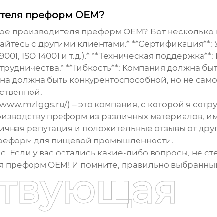
ителя преформ OEM?
оре
производителя преформ OEM
? Вот несколько
щайтесь с другими клиентами.* **Сертификация**:
01, ISO 14001 и т.д.).* **Техническая поддержка*
трудничества.* **Гибкость**: Компания должна бы
ена должна быть конкурентоспособной, но не само
ственной.
www.mzlggs.ru/) – это компания, с которой я сотр
оизводству преформ из различных материалов, 
чная репутация и положительные отзывы от други
преформ для пищевой промышленности.
с. Если у вас остались какие-либо вопросы, не ст
я преформ OEM! И помните, правильно выбранный 
ствующая