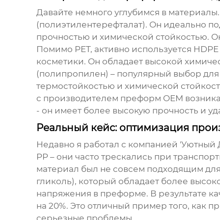
Давайте немного углубимся в материалы
(полиэтилентерефталат)
. Он идеально п
прочностью и химической стойкостью. Он
Помимо PET, активно используется
HDPE 
косметики. Он обладает высокой химичес
(полипропилен)
– популярный выбор для 
термостойкостью и химической стойкостью
с
производителем преформ OEM
возника
- он имеет более высокую прочность и уда
Реальный кейс: оптимизация прои
Недавно я работал с компанией 'Уютный 
PP – они часто трескались при транспо
материал был не совсем подходящим для
гликоль), который обладает более высок
напряжения в преформе. В результате ка
на 20%. Это отличный пример того, как 
серьезные проблемы.