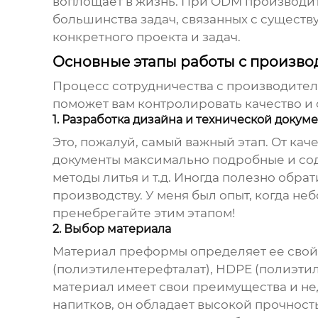
воплощает в жизнь. При ODM производите
большинства задач, связанных с сущест
конкретного проекта и задач.
Основные этапы работы с произв
Процесс сотрудничества с
производите
поможет вам контролировать качество и 
1. Разработка дизайна и технической докум
Это, пожалуй, самый важный этап. От ка
документы максимально подробные и сод
методы литья и т.д. Иногда полезно обра
производству. У меня был опыт, когда н
пренебрегайте этим этапом!
2. Выбор материала
Материал преформы определяет ее свойс
(полиэтилентерефталат), HDPE (полиэтил
материал имеет свои преимущества и не
напитков, он обладает высокой прочност