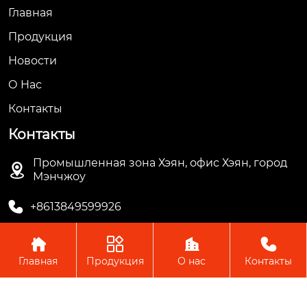
Главная
Продукция
Новости
О Hас
Контакты
Контакты
Промышленная зона Хэян, офис Хэян, город

Мэнчжоу

+8613849599926




Главная
Продукция
О нас
Контакты
Авторское право © ООО Мэнчжоу Ляньгуань Пластик