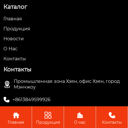
Каталог
Главная
Продукция
Новости
О Hас
Контакты
Контакты
Промышленная зона Хэян, офис Хэян, город

Мэнчжоу

+8613849599926




Главная
Продукция
О нас
Контакты
Авторское право © ООО Мэнчжоу Ляньгуань Пластик