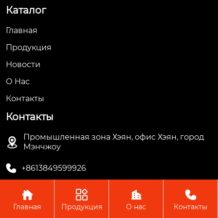
Каталог
Главная
Продукция
Новости
О Hас
Контакты
Контакты
Промышленная зона Хэян, офис Хэян, город

Мэнчжоу

+8613849599926




Главная
Продукция
О нас
Контакты
Авторское право © ООО Мэнчжоу Ляньгуань Пластик