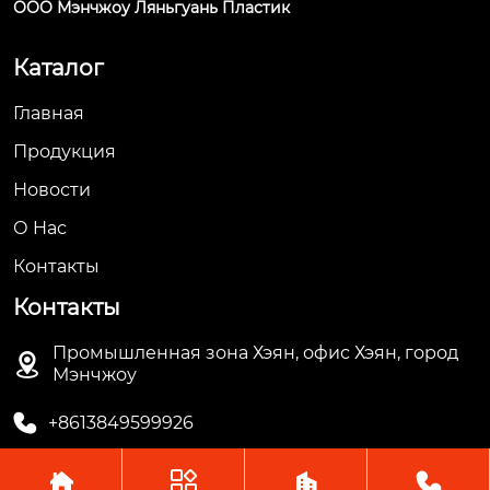
ООО Мэнчжоу Ляньгуань Пластик
Каталог
Главная
Продукция
Новости
О Hас
Контакты
Контакты
Промышленная зона Хэян, офис Хэян, город

Мэнчжоу

+8613849599926



