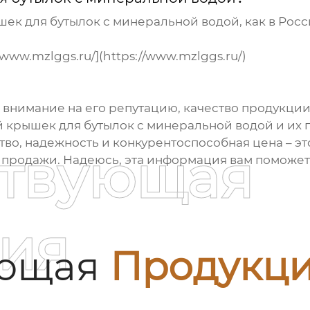
шек для бутылок с минеральной водой
, как в Рос
www.mzlggs.ru/](https://www.mzlggs.ru/)
внимание на его репутацию, качество продукции 
й
крышек для бутылок с минеральной водой
и их 
ство, надежность и конкурентоспособная цена – э
ствующая
 продажи. Надеюсь, эта информация вам поможет
ия
ующая
Продукц