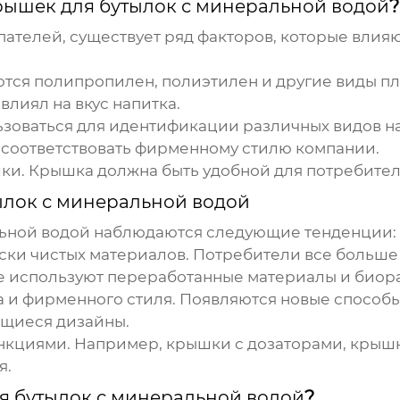
рышек для бутылок с минеральной водой
?
телей, существует ряд факторов, которые влияю
ются полипропилен, полиэтилен и другие виды пл
влиял на вкус напитка.
ьзоваться для идентификации различных видов н
 соответствовать фирменному стилю компании.
шки
. Крышка должна быть удобной для потребител
ылок с минеральной водой
ьной водой
наблюдаются следующие тенденции:
ски чистых материалов
. Потребители все больше
е используют переработанные материалы и биор
а и фирменного стиля
. Появляются новые способ
ющиеся дизайны.
ункциями
. Например, крышки с дозаторами, крыш
я.
я бутылок с минеральной водой
?