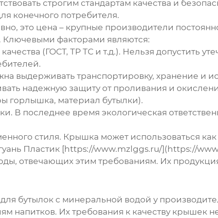
тствовать строгим стандартам качества и безопас
ля конечного потребителя.
вно, это
цена
– крупные производители постоянно
е. Ключевыми факторами являются:
 качества
(ГОСТ, ТР ТС и т.д.). Нельзя допустить у
ебителей.
жна выдерживать транспортировку, хранение и и
вать надежную защиту от проливания и окислени
ы горлышка, материал бутылки).
тки
. В последнее время экологическая ответстве
менного стиля
. Крышка может использоваться как
нь Пластик [https://www.mzlggs.ru/](https://www
ды, отвечающих этим требованиям. Их продукци
для бутылок с минеральной водой
у производите
 напитков. Их требования к качеству крышек не