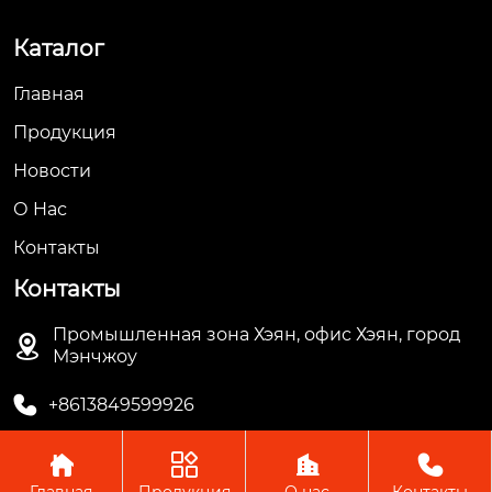
Каталог
Главная
Продукция
Новости
О Hас
Контакты
Контакты
Промышленная зона Хэян, офис Хэян, город

Мэнчжоу

+8613849599926




Главная
Продукция
О нас
Контакты