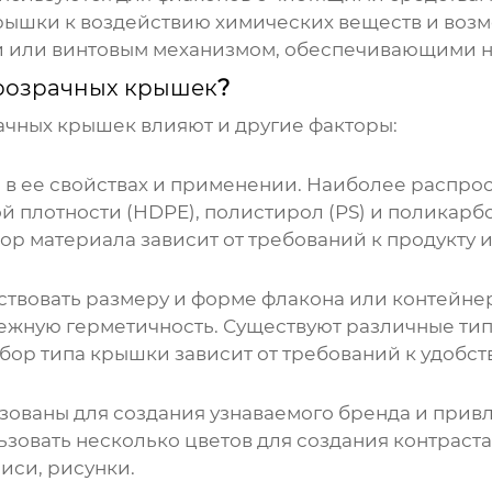
крышки к воздействию химических веществ и воз
и или винтовым механизмом, обеспечивающими 
розрачных крышек
?
ачных крышек
влияют и другие факторы:
 в ее свойствах и применении. Наиболее распр
ой плотности (HDPE), полистирол (PS) и поликарб
ор материала зависит от требований к продукту и
твовать размеру и форме флакона или контейнер
ежную герметичность. Существуют различные тип
Выбор типа крышки зависит от требований к удобс
ьзованы для создания узнаваемого бренда и при
зовать несколько цветов для создания контраст
иси, рисунки.