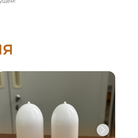
дущем!
ия