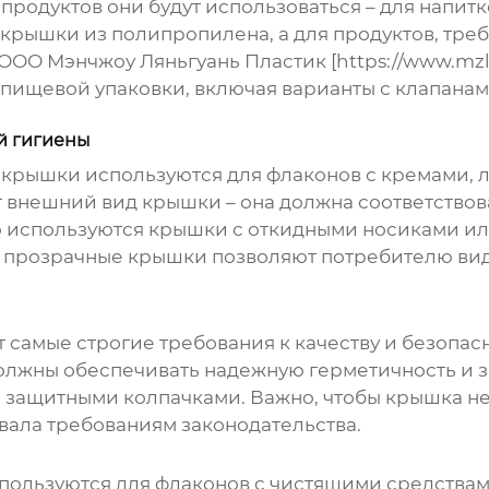
 продуктов они будут использоваться – для напитк
крышки из полипропилена, а для продуктов, тре
ОО Мэнчжоу Ляньгуань Пластик [https://www.mzlgg
пищевой упаковки, включая варианты с клапанам
й гигиены
 крышки
используются для флаконов с кремами, 
 внешний вид крышки – она должна соответствов
то используются крышки с откидными носиками 
, прозрачные крышки позволяют потребителю виде
самые строгие требования к качеству и безопас
должны обеспечивать надежную герметичность и з
 защитными колпачками. Важно, чтобы крышка не
вала требованиям законодательства.
пользуются для флаконов с чистящими средства