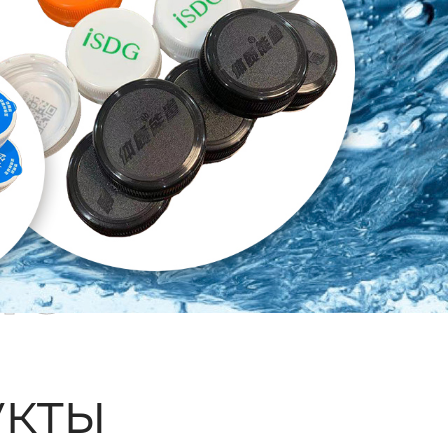
ые
кты