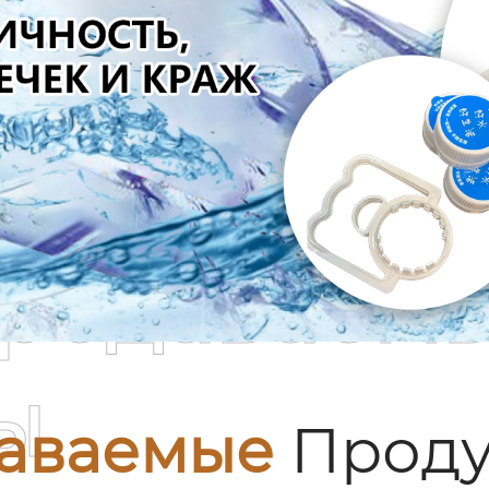
родаваем
ы
аваемые
Проду