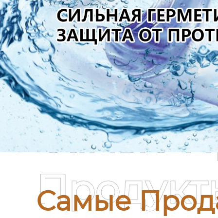
Самые П
Продукт
Самые Прод