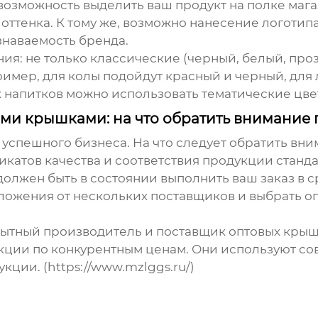
о возможность выделить ваш продукт на полке маг
 оттенка. К тому же, возможно нанесение логоти
знаваемость бренда.
: не только классические (черный, белый, проз
имер, для колы подойдут красный и черный, для 
х напитков можно использовать тематические цве
ими крышками: на что обратить внимание
 успешного бизнеса. На что следует обратить вни
катов качества и соответствия продукции станда
олжен быть в состоянии выполнить ваш заказ в с
едложения от нескольких поставщиков и выбрать 
пытный производитель и поставщик
оптовых крыш
кции по конкурентным ценам. Они используют со
кции. (https://www.mzlggs.ru/)