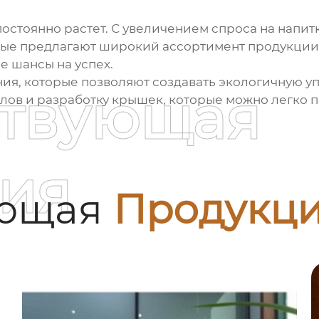
остоянно растет. С увеличением спроса на напитк
рые предлагают широкий ассортимент продукции
е шансы на успех.
я, которые позволяют создавать экологичную упа
ствующая
ов и разработку крышек, которые можно легко п
ия
ующая
Продукц