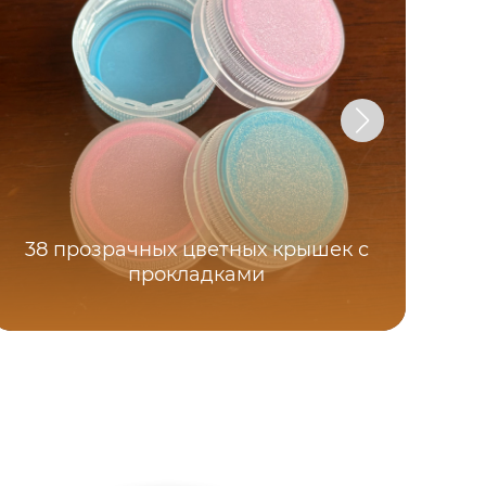
38 прозрачных цветных крышек с
прокладками
Кры