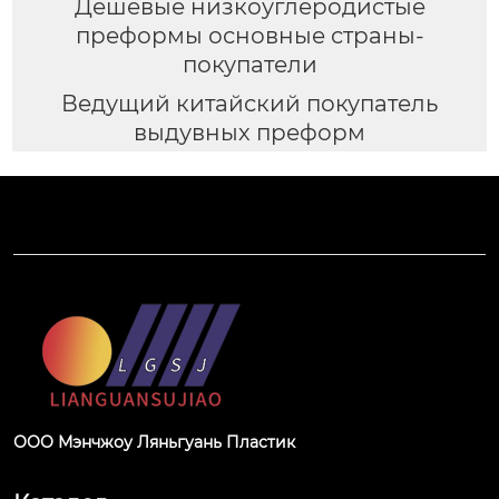
Дешевые низкоуглеродистые
преформы основные страны-
покупатели
Ведущий китайский покупатель
выдувных преформ
ООО Мэнчжоу Ляньгуань Пластик