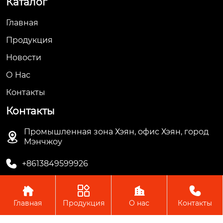
Каталог
Главная
Продукция
Новости
О Hас
Контакты
Контакты
Промышленная зона Хэян, офис Хэян, город

Мэнчжоу

+8613849599926




Главная
Продукция
О нас
Контакты
Авторское право © ООО Мэнчжоу Ляньгуань Пластик