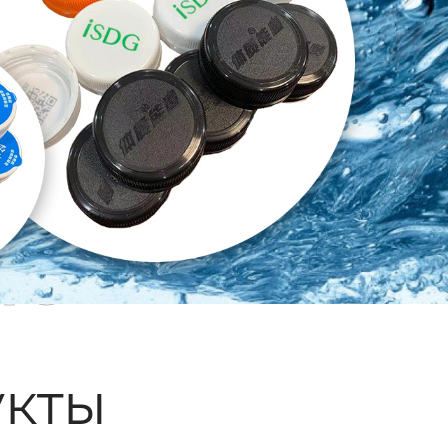
ые
кты