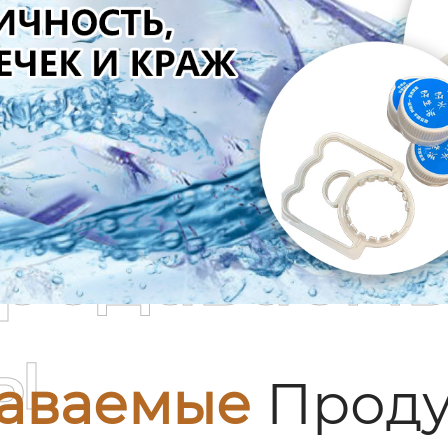
родаваем
ы
аваемые
Проду