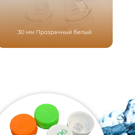
Заг
30 мм Прозрачный белый