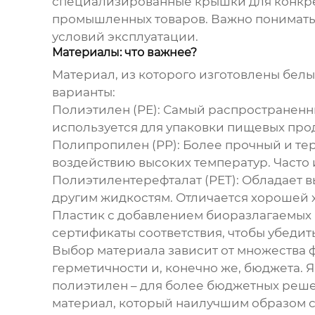
специализированные крышки для конкре
промышленных товаров. Важно понимать,
условий эксплуатации.
Материалы: что важнее?
Материал, из которого изготовлены
белы
варианты:
Полиэтилен (PE):
Самый распространенны
используется для упаковки пищевых прод
Полипропилен (PP):
Более прочный и тер
воздействию высоких температур. Часто 
Полиэтилентерефталат (PET):
Обладает в
другим жидкостям. Отличается хорошей 
Пластик с добавлением биоразлагаемых 
сертификаты соответствия, чтобы убедить
Выбор материала зависит от множества ф
герметичности и, конечно же, бюджета. 
полиэтилен – для более бюджетных реше
материал, который наилучшим образом с