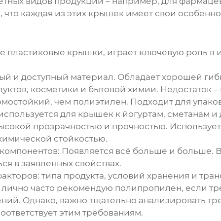
тных видов продукции – например, для фармацев
 что каждая из этих крышек имеет свои особенно
е пластиковые крышки
, играет ключевую роль в
й и доступный материал. Обладает хорошей гибк
уктов, косметики и бытовой химии. Недостаток –
мостойкий, чем полиэтилен. Подходит для упако
используется для крышек к йогуртам, сметанам и
ысокой прозрачностью и прочностью. Используетс
химической стойкостью.
компонентов:
Появляется всё больше и больше. 
ся в заявленных свойствах.
акторов: типа продукта, условий хранения и тра
Я лично часто рекомендую полипропилен, если тр
ний. Однако, важно тщательно анализировать тре
оответствует этим требованиям.