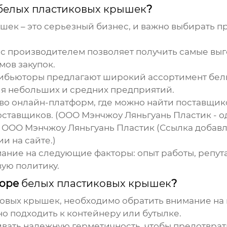
белых пластиковых крышек
?
ышек
– это серьезный бизнес, и важно выбирать 
с производителем позволяет получить самые выг
мов закупок.
ибьюторы предлагают широкий ассортимент
бел
ля небольших и средних предприятий.
во онлайн-платформ, где можно найти поставщи
оставщиков. (ООО Мэнчжоу Ляньгуань Пластик - од
)
ООО Мэнчжоу Ляньгуань Пластик
(Ссылка добавл
и на сайте.)
ние на следующие факторы: опыт работы, репута
вую политику.
боре
белых пластиковых крышек
?
ковых крышек
, необходимо обратить внимание на
 подходить к контейнеру или бутылке.
ать надежную герметичность, чтобы предотвратит