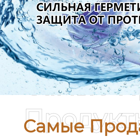
Самые П
Продукт
Самые Прод