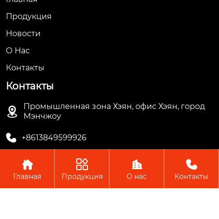
Продукция
Новости
О Hас
Контакты
Контакты
Промышленная зона Хэян, офис Хэян, город

Мэнчжоу

+8613849599926




Главная
Продукция
О нас
Контакты
Авторское право © ООО Мэнчжоу Ляньгуань Пластик