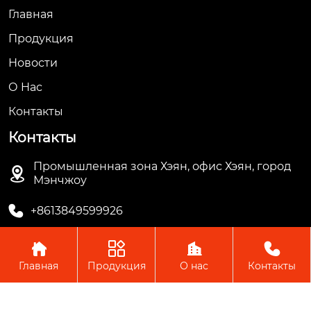
Главная
Продукция
Новости
О Hас
Контакты
Контакты
Промышленная зона Хэян, офис Хэян, город

Мэнчжоу

+8613849599926




Главная
Продукция
О нас
Контакты
Авторское право © ООО Мэнчжоу Ляньгуань Пластик