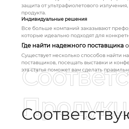
защита от ультрафиолетового излучения,
продукта.
Индивидуальные решения
Все больше компаний заказывают префор
которые идеально подходят для конкретн
Где найти надежного поставщика
о
Существует несколько способов найти н
поставщиков, посещать выставки и конф
Соответ
эта статья поможет вам сделать правиль
Продукц
Соответств