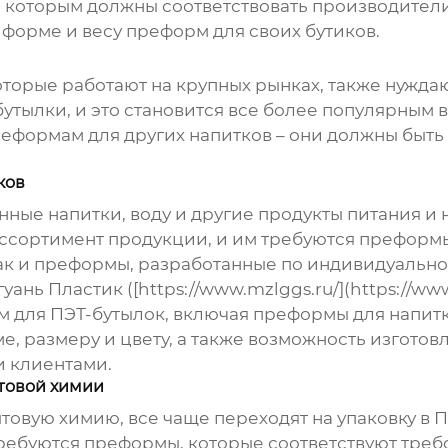
которым должны соответствовать производители. 
 форме и весу преформ для своих бутиков.
оторые работают на крупных рынках, также нужда
-бутылки, и это становится все более популярным
преформам для других напитков – они должны быт
ков
ные напитки, воду и другие продукты питания и 
ссортимент продукции, и им требуются преформы
ак и преформы, разработанные по индивидуальном
ь Пластик ([https://www.mzlggs.ru/](https://www
 для ПЭТ-бутылок, включая преформы для напитк
е, размеру и цвету, а также возможность изгото
и клиентами.
товой химии
овую химию, все чаще переходят на упаковку в ПЭ
 требуются преформы, которые соответствуют тре