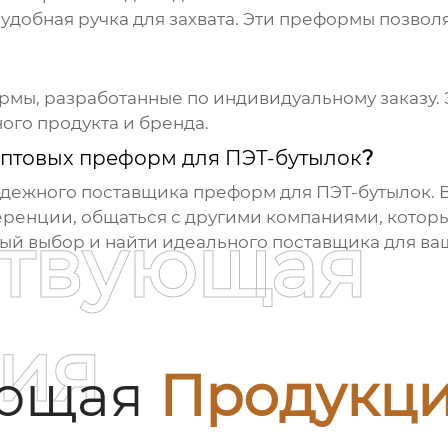
 удобная ручка для захвата. Эти преформы позвол
мы, разработанные по индивидуальному заказу. 
ого продукта и бренда.
птовых преформ для ПЭТ-бутылок
?
адежного поставщика преформ для ПЭТ-бутылок. 
еренции, общаться с другими компаниями, которы
ствующая
ный выбор и найти идеального поставщика для ва
ия
ующая
Продукц