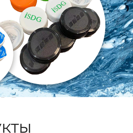
ые
кты