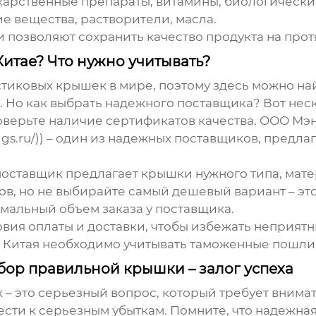
екарственные препараты, витамины, биологически
ие вещества, растворители, масла.
 позволяют сохранить качество продукта на про
Китае? Что нужно учитывать?
тиковых крышек в мире, поэтому здесь можно н
 Но как выбрать надежного поставщика? Вот неск
роверьте наличие сертификатов качества. ООО Мэ
zlggs.ru/)) – один из надежных поставщиков, пр
о поставщик предлагает крышки нужного типа, мат
ов, но не выбирайте самый дешевый вариант – это
имальный объем заказа у поставщика.
ловия оплаты и доставки, чтобы избежать неприят
из Китая необходимо учитывать таможенные пошли
выбор правильной крышки – залог успеха
к
– это серьезный вопрос, который требует внимат
ести к серьезным убыткам. Помните, что надежна