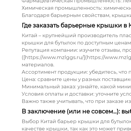
Фармацевтическая промышленность
: л
Химическая промышленность
: химическ
Благодаря барьерным свойствам, крышки
Где заказать барьерные крышки в 
Китай – крупнейший производитель плас
крышки для бутылок
по доступным ценам.
Репутация компании
: изучите отзывы, п
([https://www.mzlggs.ru/](https://www.m
материалов.
Ассортимент продукции
: убедитесь, чт
Цена
: сравните цены у разных поставщик
Минимальный заказ
: узнайте, какой мин
Условия оплаты и доставки
: уточните ус
Важно также учитывать, что при заказе 
В заключение (или не совсем...): 
Выбор
Китай барьер крышки для бутыло
качестве крышки, так как это может прив