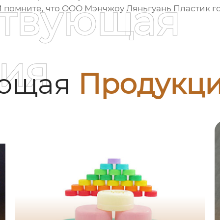
ствующая
И помните, что ООО Мэнчжоу Ляньгуань Пластик г
ия
ующая
Продукц