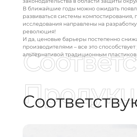
законодательства в области защиты окр
В ближайшие годы можно ожидать появле
развиваться системы компостирования, 
исследования направлены на разработку
революция!
И да, ценовые барьеры постепенно сниж
производителями – все это способствуе
Соответ
альтернативой традиционным пластико
Продукц
Соответств