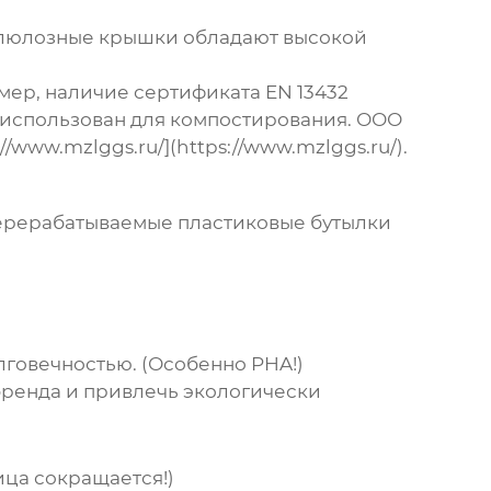
еллюлозные крышки обладают высокой
ер, наличие сертификата EN 13432
ь использован для компостирования. ООО
www.mzlggs.ru/](https://www.mzlggs.ru/).
ерерабатываемые пластиковые бутылки
говечностью. (Особенно PHA!)
ренда и привлечь экологически
ца сокращается!)