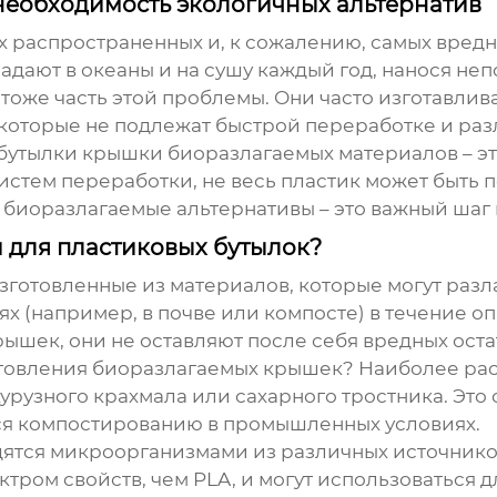
еобходимость экологичных альтернатив
мых распространенных и, к сожалению, самых вре
адают в океаны и на сушу каждый год, нанося н
оже часть этой проблемы. Они часто изготавлив
 которые не подлежат быстрой переработке и ра
бутылки крышки биоразлагаемых материалов
– эт
истем переработки, не весь пластик может быть 
а биоразлагаемые альтернативы – это важный шаг 
 для пластиковых бутылок?
готовленные из материалов, которые могут разл
х (например, в почве или компосте) в течение 
ышек, они не оставляют после себя вредных оста
отовления биоразлагаемых крышек? Наиболее ра
укурузного крахмала или сахарного тростника. Это
ся компостированию в промышленных условиях.
дятся микроорганизмами из различных источников
тром свойств, чем PLA, и могут использоваться 