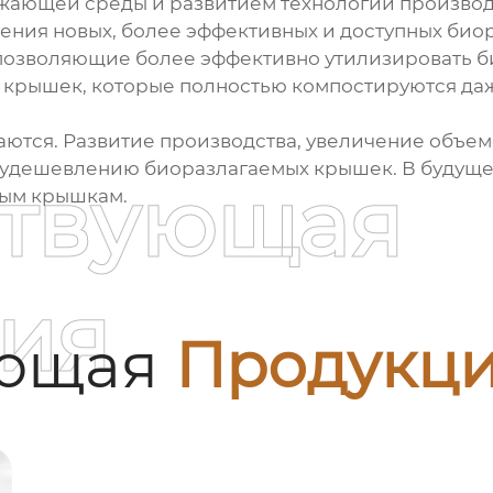
ужающей среды и развитием технологий производ
ния новых, более эффективных и доступных биор
позволяющие более эффективно утилизировать би
 крышек, которые полностью компостируются даж
аются. Развитие производства, увеличение объем
т удешевлению биоразлагаемых крышек. В будуще
ствующая
вым крышкам.
ия
ующая
Продукц