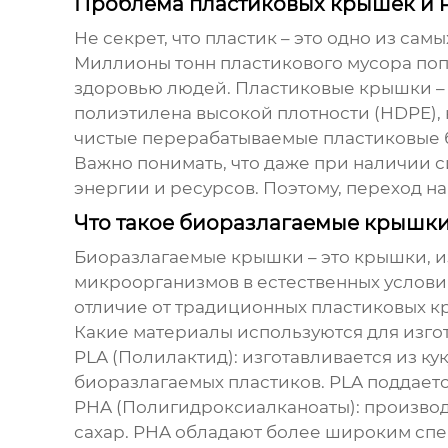
Проблема пластиковых крышек и н
Не секрет, что пластик – это одно из са
Миллионы тонн пластикового мусора поп
здоровью людей. Пластиковые крышки – т
полиэтилена высокой плотности (HDPE),
чистые перерабатываемые пластиковые 
Важно понимать, что даже при наличии с
энергии и ресурсов. Поэтому, переход н
Что такое биоразлагаемые крышки
Биоразлагаемые крышки – это крышки, из
микроорганизмов в естественных условия
отличие от традиционных пластиковых кр
Какие материалы используются для изг
PLA (Полилактид)
: изготавливается из к
биоразлагаемых пластиков. PLA поддает
PHA (Полигидроксиалканоаты)
: произво
сахар. PHA обладают более широким спек