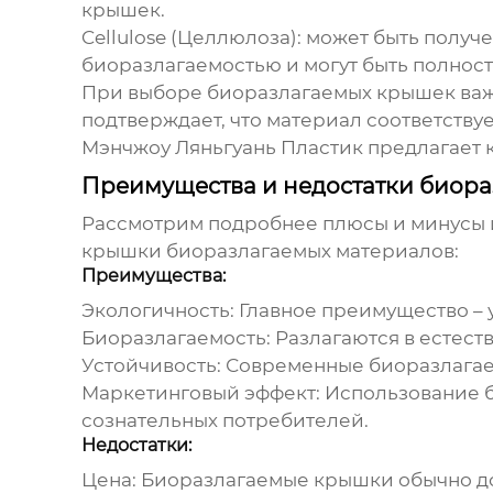
крышек.
Cellulose (Целлюлоза)
: может быть полу
биоразлагаемостью и могут быть полност
При выборе биоразлагаемых крышек важ
подтверждает, что материал соответству
Мэнчжоу Ляньгуань Пластик предлагает кр
Преимущества и недостатки биор
Рассмотрим подробнее плюсы и минусы
крышки биоразлагаемых материалов
:
Преимущества:
Экологичность
: Главное преимущество 
Биоразлагаемость
: Разлагаются в естест
Устойчивость
: Современные биоразлага
Маркетинговый эффект
: Использование
сознательных потребителей.
Недостатки:
Цена
: Биоразлагаемые крышки обычно д