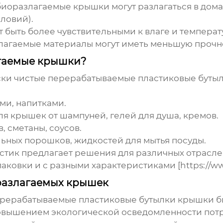
 биоразлагаемые крышки могут разлагаться в дом
ловий).
 быть более чувствительными к влаге и темпера
лагаемые материалы могут иметь меньшую прочно
агаемые крышки?
ки чистые перерабатываемые пластиковые буты
ами, напитками.
Для крышек от шампуней, гелей для душа, кремов.
в, сметаны, соусов.
льных порошков, жидкостей для мытья посуды.
стик
предлагает решения для различных отраслей
ковки и с разными характеристиками [https://www.
разлагаемых крышек
рерабатываемые пластиковые бутылки крышки б
повышением экологической осведомленности пот