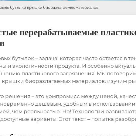
овые бутылки крышки биоразлагаемых материалов
стые перерабатываемые пласти
в
 бутылок – задача, которая часто остается в те
ны и экологичности продукта. И особенно актуаль
ьшению пластикового загрязнения. Мы поговори
и крышки биоразлагаемых материалов
, изучим р
го решения – это компромисс между ценой, качес
дновременно дешевым, удобным в использовании
цией, чем реальностью. Но! Технологии развивают
оступные варианты. Этот текст – попытка разобра