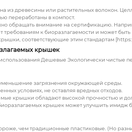
чена из древесины или растительных волокон. Ц
ью переработаны в компост.
но обращать внимание на сертификацию. Наприм
ет требованиям к биоразлагаемости и может быт
ышки, соответствующие этим стандартам [https://
азлагаемых крышек
 использования
Дешевые Экологически чистые п
– уменьшение загрязнения окружающей среды.
венных условиях, не оставляя вредных отходов.
емые крышки обладают высокой прочностью и дол
 биоразлагаемых крышек может улучшить имидж б
ороже, чем традиционные пластиковые. (Но разни