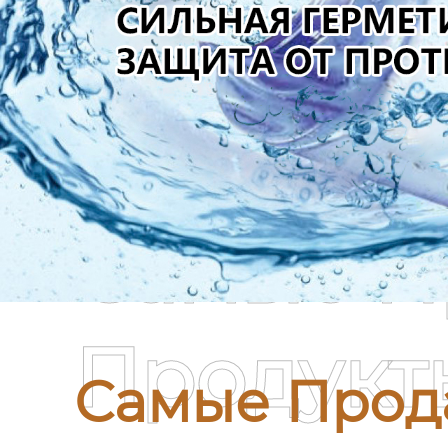
Самые П
Продукт
Самые Прод