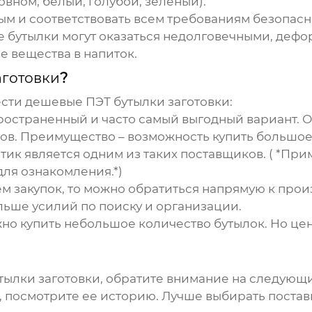
новном, белый, голубой, зеленый).
ым и соответствовать всем требованиям безопасн
ые бутылки могут оказаться недолговечными, деф
е вещества в напиток.
аготовки
?
ести
дешевые ПЭТ бутылки заготовки
:
пространенный и часто самый выгодный вариант.
тов. Преимущество – возможность купить большое
тик
является одним из таких поставщиков. ( *При
ля ознакомления.*)
ем закупок, то можно обратиться напрямую к про
ольше усилий по поиску и организации.
ужно купить небольшое количество бутылок. Но ц
тылки заготовки
, обратите внимание на следующ
и, посмотрите ее историю. Лучше выбирать пост