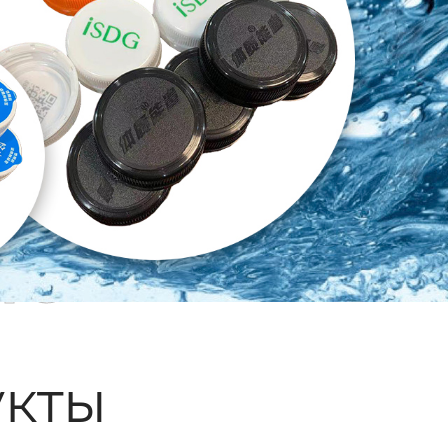
ые
кты