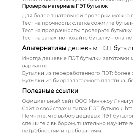
Проверка материала ПЭТ бутылок
Для более тщательной проверки можно п
Тест на прочность
: слегка сожмите бутыл
Тест на прозрачность
: проверьте бутылку
Тест на запах
: понюхайте бутылку – она н
Альтернативы
дешевым ПЭТ бутыл
Иногда
дешевые ПЭТ бутылки заготовки
м
варианты:
Бутылки из переработанного ПЭТ
: более
Бутылки из биоразлагаемого пластика
: 
Полезные ссылки
Официальный сайт ООО Мэнчжоу Ляньгуа
Сайт о свойствах и типах ПЭТ бутылок:
htt
Помните, что выбор
дешевых ПЭТ бутылок
спешите с выбором, тщательно изучите в
потребностям и требованиям.