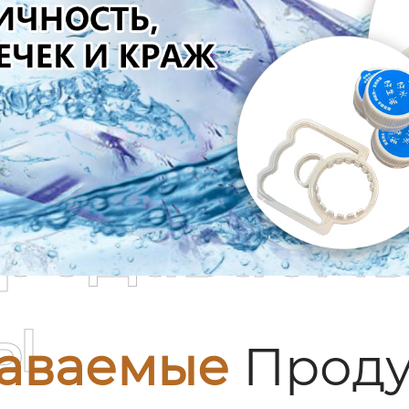
родаваем
ы
аваемые
Проду