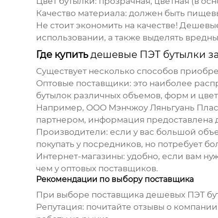
Цвет бутылки
: прозрачная, цветная (в ос
Качество материала
: должен быть пищев
Не стоит экономить на качестве! Дешев
использовании, а также выделять вредны
Где купить
дешевые ПЭТ бутылки з
Существует несколько способов приобр
Оптовые поставщики
: это наиболее рас
бутылок различных объемов, форм и цве
Например,
ООО Мэнчжоу Ляньгуань Плас
партнером, информация предоставлена д
Производители
: если у вас большой объ
покупать у посредников, но потребует б
Интернет-магазины
: удобно, если вам н
чем у оптовых поставщиков.
Рекомендации по выбору поставщика
При выборе поставщика
дешевых ПЭТ бу
Репутация
: почитайте отзывы о компани