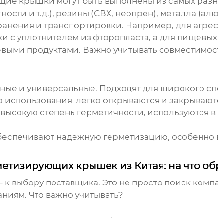
щие крышки
могут быть выполнены из самых разн
сти и т.д.), резины (СВХ, неопрен), металла (ал
хранения и транспортировки. Например, для агр
 с уплотнителем из фторопласта, а для пищевых
евыми продуктами. Важно учитывать совместимос
ые и универсальные. Подходят для широкого сп
 использования, легко открываются и закрывают
высокую степень герметичности, используются 
еспечивают надежную герметизацию, особенно 
етизирующих крышек из Китая: на что об
 к выбору поставщика. Это не просто поиск комп
ниям. Что важно учитывать?