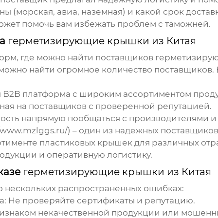
ны (морская, авиа, наземная) и какой срок достав
жет помочь вам избежать проблем с таможней.
ка
герметизирующие крышки из Китая
орм, где можно найти поставщиков
герметизирую
можно найти огромное количество поставщиков.
 B2B платформа с широким ассортиментом прод
ая на поставщиков с проверенной репутацией.
ость напрямую пообщаться с производителями и
/www.mzlggs.ru/) – один из надежных поставщико
именте пластиковых крышек для различных отр
одукции и оперативную логистику.
казе
герметизирующие крышки из Китая
 о нескольких распространенных ошибках:
а:
Не проверяйте сертификаты и репутацию.
ризнаком некачественной продукции или мошенн