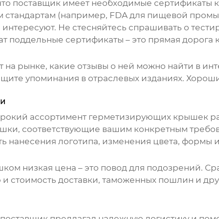
что поставщик имеет необходимые сертификаты качест
 стандартам (например, FDA для пищевой промы
 интересуют. Не стесняйтесь спрашивать о тести
ат поддельные сертификаты – это прямая дорога 
 на рынке, какие отзывы о ней можно найти в инте
ищите упоминания в отраслевых изданиях. Хорош
ии
ирокий ассортимент
герметизирующих крышек
ра
ышки, соответствующие вашим конкретным требов
 нанесения логотипа, изменения цвета, формы и 
шком низкая цена – это повод для подозрений. Ср
 и стоимость доставки, таможенных пошлин и дру
бы поставщик предлагал надежную логистику и п