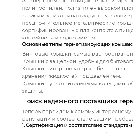
А теперь немного о видах.
Герметизирую
полипропилен, полиэтилен высокой плотно
зависимости от типа продукта, условий 
предпочтительнее металлические крышки
сертифицированные для контакта с пищ
контейнера и содержимым.
Основные типы герметизирующих крышек:
Винтовые крышки:
самые распространенн
Крышки с защелкой:
удобны для бытового
Крышки-синхронизаторы:
обеспечивают 
хранения жидкостей под давлением.
Крышки с уплотнительными кольцами:
об
защиты.
Поиск надежного поставщика герм
Теперь перейдем к самому интересному –
репутации и соответствие вашим требова
1. Сертификация и соответствие стандартам