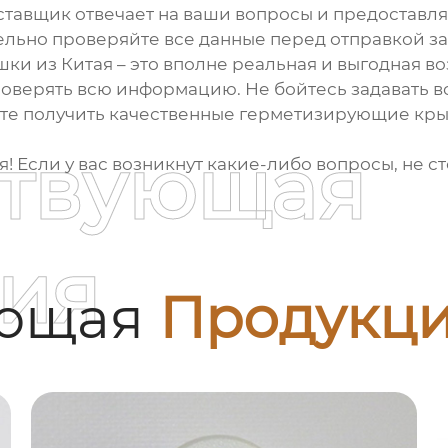
оставщик отвечает на ваши вопросы и предостав
льно проверяйте все данные перед отправкой за
ки из Китая
– это вполне реальная и выгодная во
роверять всю информацию. Не бойтесь задавать в
ете получить качественные
герметизирующие кр
ствующая
 Если у вас возникнут какие-либо вопросы, не ст
ия
ующая
Продукц