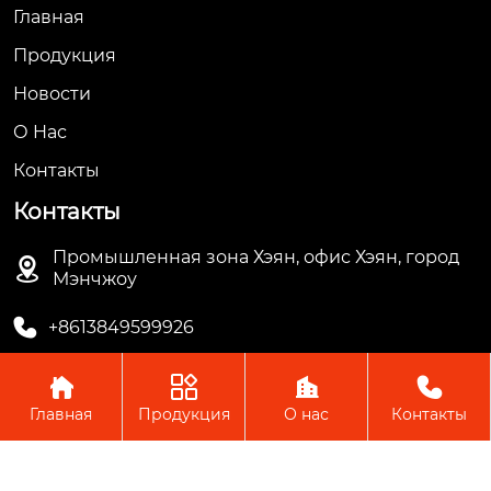
Главная
Продукция
Новости
О Hас
Контакты
Контакты
Промышленная зона Хэян, офис Хэян, город

Мэнчжоу

+8613849599926




Главная
Продукция
О нас
Контакты
Авторское право © ООО Мэнчжоу Ляньгуань Пластик