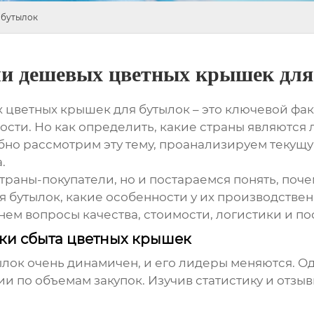
 бутылок
ли дешевых цветных крышек для
 цветных крышек для бутылок
– это ключевой фа
ти. Но как определить, какие страны являются л
обно рассмотрим эту тему, проанализируем текущ
.
страны-покупатели, но и постараемся понять, поч
я бутылок
, какие особенности у их производствен
нем вопросы качества, стоимости, логистики и п
нки сбыта цветных крышек
ылок
очень динамичен, и его лидеры меняются. Од
 по объемам закупок. Изучив статистику и отзы