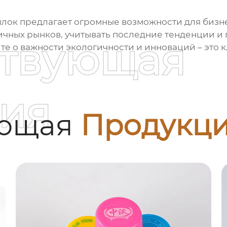
ылок
предлагает огромные возможности для бизне
чных рынков, учитывать последние тенденции и 
ствующая
те о важности экологичности и инноваций – это 
ия
ующая
Продукц