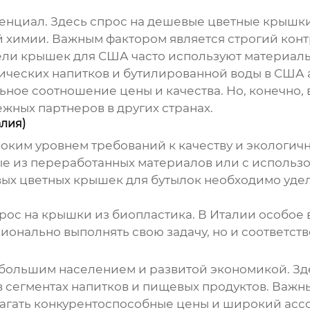
енциал. Здесь спрос на
дешевые цветные крышки
й химии. Важным фактором является строгий конт
ли крышек для США часто используют материалы
ческих напитков и бутилированной воды в США 
ое соотношение цены и качества. Но, конечно, 
жных партнеров в других странах.
лия)
оким уровнем требований к качеству и экологич
ые из переработанных материалов или с использ
ых цветных крышек для бутылок
необходимо удел
ос на крышки из биопластика. В Италии особое 
онально выполнять свою задачу, но и соответст
 большим населением и развитой экономикой. Зд
в сегментах напитков и пищевых продуктов. Важн
агать конкурентоспособные цены и широкий асс