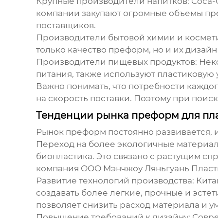
Крупные производители напитков:
Coca-C
компании закупают огромные объемы пре
поставщиков.
Производители бытовой химии и космет
только качество преформ, но и их дизайн
Производители пищевых продуктов:
Неко
питания, также используют пластиковую 
Важно понимать, что потребности каждого
на скорость поставки. Поэтому при поис
Тенденции рынка преформ для пла
Рынок преформ постоянно развивается, и
Переход на более экологичные материал
биопластика. Это связано с растущим сп
компания
ООО Мэнчжоу Ляньгуань Пласт
Развитие технологий производства:
Кита
создавать более легкие, прочные и эсте
позволяет снизить расход материала и у
Повышение требований к дизайну:
Совре