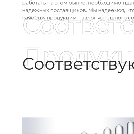
работать на этом рынке, необходимо тща
надежных поставщиков. Мы надеемся, что
Соответ
качеству продукции – залог успешного с
Продукц
Соответств