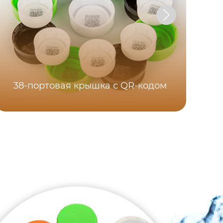
38
38-портовая крышка с QR-кодом