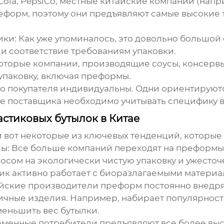
ola, PepsiCo, местные китайские компании (напри
форм, поэтому они предъявляют самые высокие т
ики:
Как уже упоминалось, это довольно большой 
 и соответствие требованиям упаковки.
торые компании, производящие соусы, консервы
упаковку, включая преформы.
 покупателя индивидуальны. Одни ориентируются н
ке поставщика необходимо учитывать специфику в
стиковых бутылок в Китае
 вот некоторые из ключевых тенденций, которые 
ы:
Все больше компаний переходят на преформы 
росом на экологически чистую упаковку и ужесточ
ик
активно работает с биоразлагаемыми материала
йские производители преформ постоянно внедря
тичные изделия. Например, набирает популярност
меньшить вес бутылки.
менные потребители предъявляют все более высо