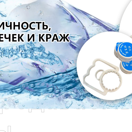
родаваем
ы