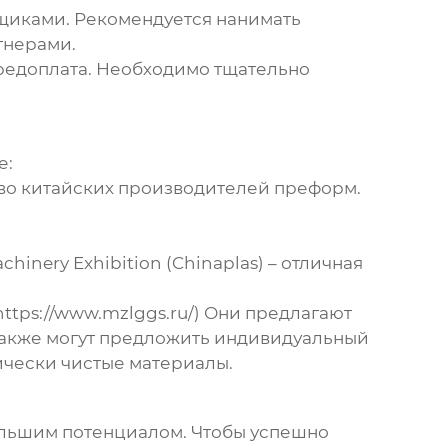
щиками. Рекомендуется нанимать
тнерами.
предоплата. Необходимо тщательно
е:
во китайских производителей преформ.
chinery Exhibition (Chinaplas) – отличная
(https://www.mzlggs.ru/) Они предлагают
также могут предложить индивидуальный
ически чистые материалы.
ольшим потенциалом. Чтобы успешно