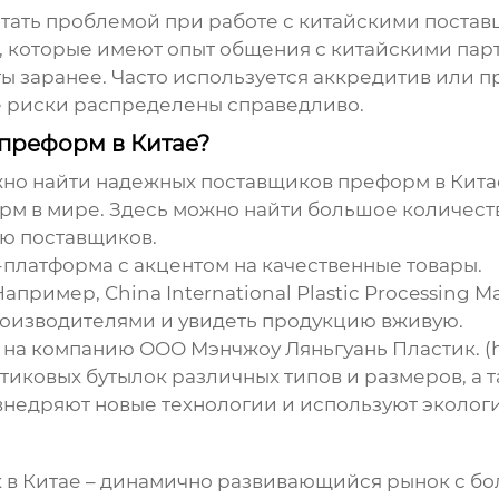
тать проблемой при работе с китайскими постав
, которые имеют опыт общения с китайскими пар
ы заранее. Часто используется аккредитив или 
се риски распределены справедливо.
 преформ в Китае?
жно найти надежных поставщиков преформ в Кита
м в мире. Здесь можно найти большое количест
ю поставщиков.
платформа с акцентом на качественные товары.
апример, China International Plastic Processing Ma
роизводителями и увидеть продукцию вживую.
е на компанию
ООО Мэнчжоу Ляньгуань Пластик
. 
иковых бутылок различных типов и размеров, а 
 внедряют новые технологии и используют эколог
 в Китае – динамично развивающийся рынок с б