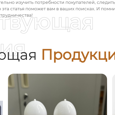
тельно изучить потребности покупателей, следит
 эта статья поможет вам в ваших поисках. И помн
ствующая
отрудничества!
ия
ующая
Продукц