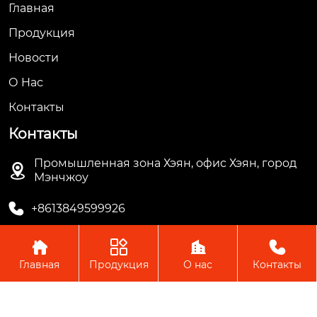
Главная
Продукция
Новости
О Hас
Контакты
Контакты
Промышленная зона Хэян, офис Хэян, город

Мэнчжоу

+8613849599926




Главная
Продукция
О нас
Контакты
Авторское право © ООО Мэнчжоу Ляньгуань Пластик